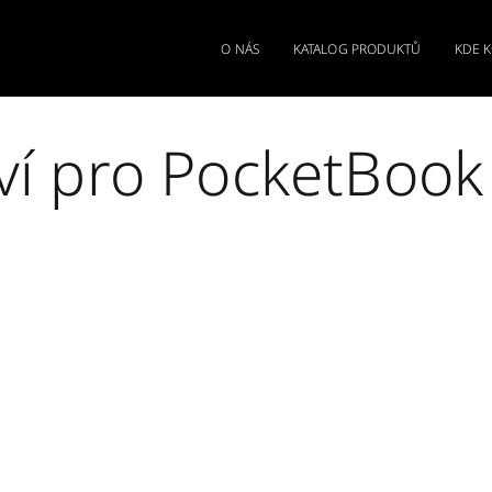
O NÁS
KATALOG PRODUKTŮ
KDE 
ví pro PocketBook