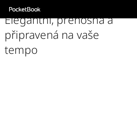
Aa
Elegantní, přenosná a
HD
připravená na vaše
tempo