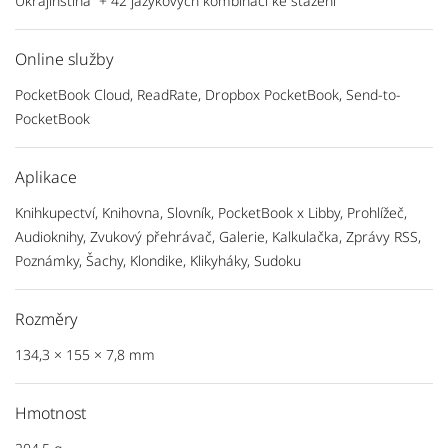
Ukrajinština + 42 jazykových kombinací ke stažení
Online služby
PocketBook Cloud, ReadRate, Dropbox PocketBook, Send-to-
PocketBook
Aplikace
Knihkupectví, Knihovna, Slovník, PocketBook x Libby, Prohlížeč,
Audioknihy, Zvukový přehrávač, Galerie, Kalkulačka, Zprávy RSS,
Poznámky, Šachy, Klondike, Klikyháky, Sudoku
Rozměry
134,3 × 155 × 7,8 mm
Hmotnost