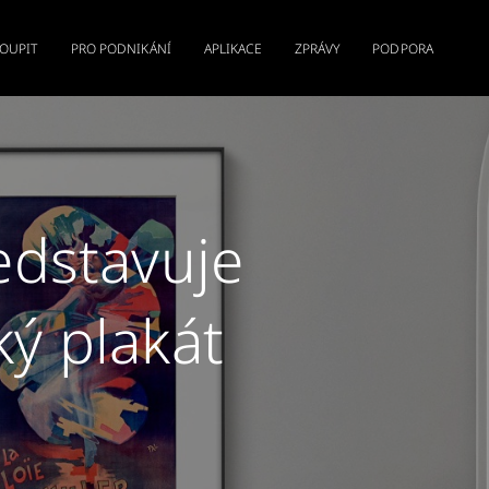
KOUPIT
PRO PODNIKÁNÍ
APLIKACE
ZPRÁVY
PODPORA
edstavuje
ký plakát