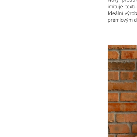
imituje text
Ideální výro
prémiovým d