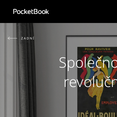
Aa
HD
ZADNÍ
Společno
revolučn