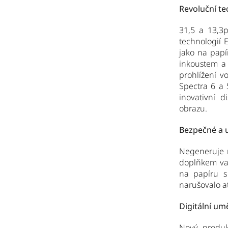
Revoluční te
31,5 a 13,3
technologií 
jako na papí
inkoustem a 
prohlížení v
Spectra 6 a 
inovativní d
obrazu.
Bezpečné a u
Negeneruje m
doplňkem vaš
na papíru s
narušovalo a
Digitální um
Nový produk