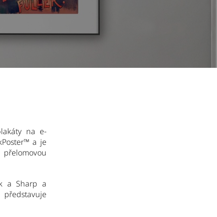
lakáty na e-
kPoster
™
a je
e přelomovou
nk a Sharp a
 představuje