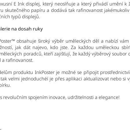
uxusní E Ink displej, který neoslňuje a který přivádí umění k ž
uru skutečného papíru a dodává tak rafinovanost jakémukoliv
čních typů displejů.
lerie na dosah ruky
Poster™ obsahuje široký výběr uměleckých děl a nabízí vám
ností, jak dát najevo, kdo jste. Za každou uměleckou sbír
měleckých poradců, kteří zajišťují, že každý výběrový soubor
l a rafinovanost.
lům produktu InkPoster je možné se připojit prostřednictv
 tak velmi jednoduchéí je přes aplikaci aktualizovat nebo si vy
írku.
s revolučním spojením inovace, udržitelnosti a elegance!