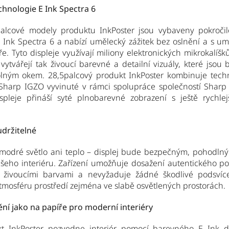
chnologie E Ink Spectra 6
palcové modely produktu InkPoster jsou vybaveny pokroči
E Ink Spectra 6 a nabízí umělecký zážitek bez oslnění a s um
ře. Tyto displeje využívají miliony elektronických mikrokalíš
vytvářejí tak živoucí barevné a detailní vizuály, které jsou
olným okem. 28,5palcový produkt InkPoster kombinuje tech
Sharp IGZO vyvinuté v rámci spolupráce společností Sharp 
ispleje přináší syté plnobarevné zobrazení s ještě rychlejš
držitelné
odré světlo ani teplo – displej bude bezpečným, pohodlný
eho interiéru. Zařízení umožňuje dosažení autentického po
 živoucími barvami a nevyžaduje žádné škodlivé podsvíce
tmosféru prostředí zejména ve slabě osvětlených prostorách.
ění jako na papíře pro moderní interiéry
t InkPoster pozvedne interiér pomocí barevného E Ink dis