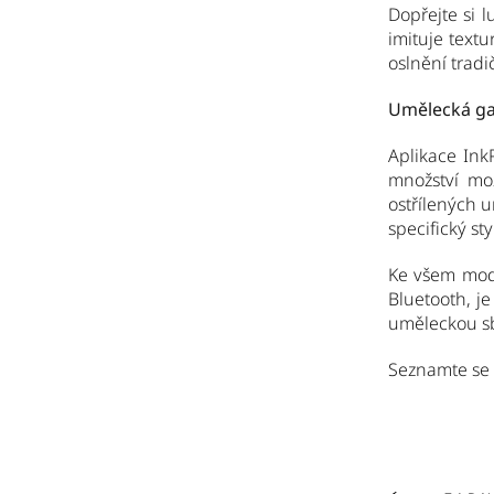
Dopřejte si l
imituje text
oslnění tradi
Umělecká ga
Aplikace Ink
množství mož
ostřílených u
specifický sty
Ke všem mode
Bluetooth, je
uměleckou sb
Seznamte se 