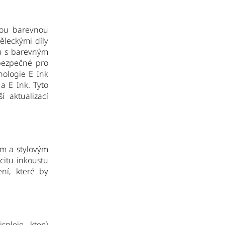
lou barevnou
ěleckými díly
ků s barevným
 bezpečné pro
nologie E Ink
a E Ink. Tyto
í aktualizací
m a stylovým
citu inkoustu
ní, které by
pleje, který