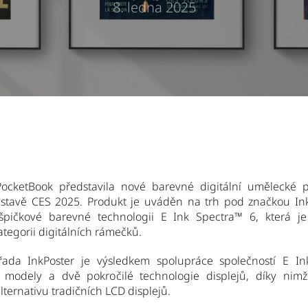
8. ledna 2025
PocketBook představila nové barevné digitální umělecké p
ýstavě CES 2025. Produkt je uváděn na trh pod značkou In
špičkové barevné technologii E Ink Spectra
™
6, která j
tegorii digitálních rámečků.
řada InkPoster je výsledkem spolupráce společností E I
i modely a dvě pokročilé technologie displejů, díky nimž
lternativu tradičních LCD displejů.