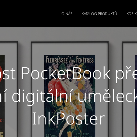
O NÁS
KATALOG PRODUKTŮ
KDE 
st PocketBook př
í digitální umělec
InkPoster