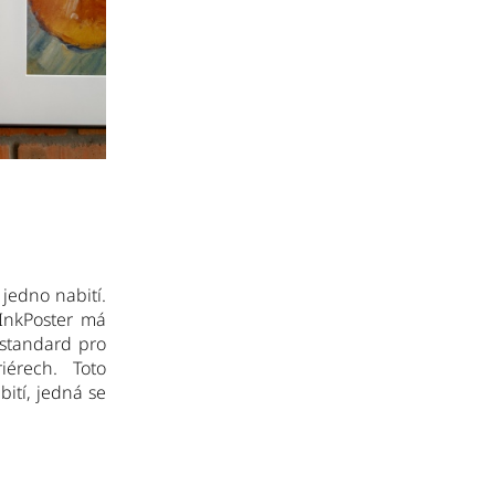
jedno nabití.
 InkPoster má
 standard pro
iérech. Toto
ití, jedná se