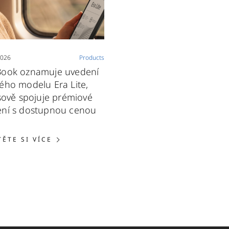
2026
Products
Book oznamuje uvedení
ého modelu Era Lite,
 sově spojuje prémiové
ní s dostupnou cenou
PŘEČTĚTE SI VÍCE: POCKETBOOK OZNAM
TĚTE SI VÍCE
CKETBOOK INKPAD ONE PŘEDSTAVUJE ROZPOZNÁVÁNÍ R