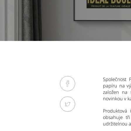
Společnost 
papíru na v
založen na 
novinkou v ka
Produktová 
obsahuje tř
udržitelnou a