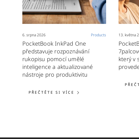
6. srpna 2026
Products
13. května 
PocketBook InkPad One
Pocket
představuje rozpoznávání
7palcov
rukopisu pomocí umělé
který v
inteligence a aktualizované
provede
nástroje pro produktivitu
PŘEČ
PŘEČTĚTE SI VÍCE: PO
PŘEČTĚTE SI VÍCE