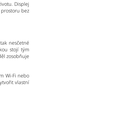
ivotu. Displej
 prostoru bez
 tak nesčetné
kou stojí tým
 děl zosobňuje
ím Wi-Fi nebo
tvořit vlastní