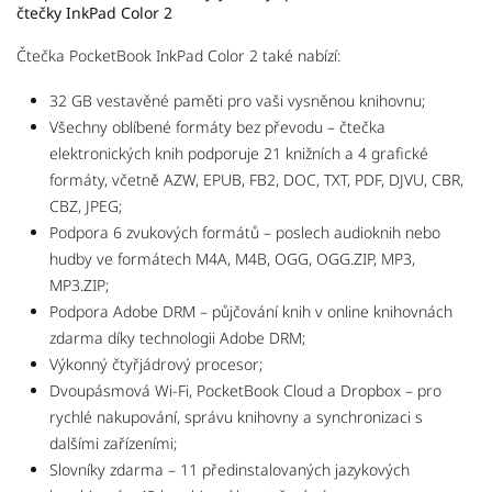
čtečky InkPad Color 2
Čtečka PocketBook InkPad Color 2 také nabízí:
32 GB vestavěné paměti pro vaši vysněnou knihovnu;
Všechny oblíbené formáty bez převodu – čtečka
elektronických knih podporuje 21 knižních a 4 grafické
formáty, včetně AZW, EPUB, FB2, DOC, TXT, PDF, DJVU, CBR,
CBZ, JPEG;
Podpora 6 zvukových formátů – poslech audioknih nebo
hudby ve formátech M4A, M4B, OGG, OGG.ZIP, MP3,
MP3.ZIP;
Podpora Adobe DRM – půjčování knih v online knihovnách
zdarma díky technologii Adobe DRM;
Výkonný čtyřjádrový procesor;
Dvoupásmová Wi-Fi, PocketBook Cloud a Dropbox – pro
rychlé nakupování, správu knihovny a synchronizaci s
dalšími zařízeními;
Slovníky zdarma – 11 předinstalovaných jazykových