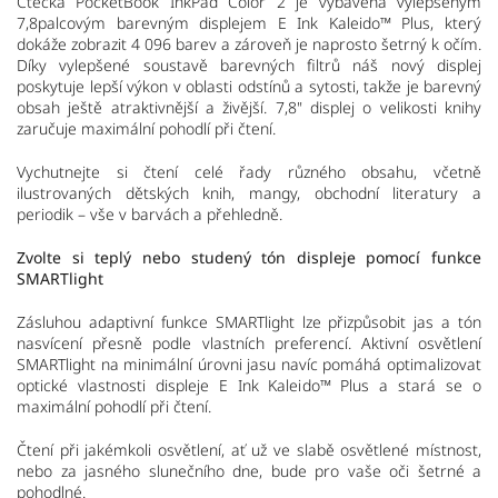
Čtečka PocketBook InkPad Color 2 je vybavena vylepšeným
7,8palcovým barevným displejem E Ink Kaleido™ Plus, který
dokáže zobrazit 4 096 barev a zároveň je naprosto šetrný k očím.
Díky vylepšené soustavě barevných filtrů náš nový displej
poskytuje lepší výkon v oblasti odstínů a sytosti, takže je barevný
obsah ještě atraktivnější a živější. 7,8" displej o velikosti knihy
zaručuje maximální pohodlí při čtení.
Vychutnejte si čtení celé řady různého obsahu, včetně
ilustrovaných dětských knih, mangy, obchodní literatury a
periodik – vše v barvách a přehledně.
Zvolte si teplý nebo studený tón displeje pomocí funkce
SMARTlight
Zásluhou adaptivní funkce SMARTlight lze přizpůsobit jas a tón
nasvícení přesně podle vlastních preferencí. Aktivní osvětlení
SMARTlight na minimální úrovni jasu navíc pomáhá optimalizovat
optické vlastnosti displeje E Ink Kaleido™ Plus a stará se o
maximální pohodlí při čtení.
Čtení při jakémkoli osvětlení, ať už ve slabě osvětlené místnost,
nebo za jasného slunečního dne, bude pro vaše oči šetrné a
pohodlné.