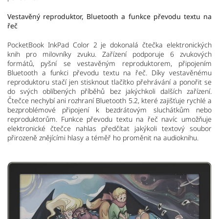
Vestavěný reproduktor, Bluetooth a funkce převodu textu na
řeč
PocketBook InkPad Color 2 je dokonalá čtečka elektronických
knih pro milovníky zvuku. Zařízení podporuje 6 zvukových
formátů, pyšní se vestavěným reproduktorem, připojením
Bluetooth a funkci převodu textu na řeč. Díky vestavěnému
reproduktoru stačí jen stisknout tlačítko přehrávání a ponořit se
do svých oblíbených příběhů bez jakýchkoli dalších zařízení.
Čtečce nechybí ani rozhraní Bluetooth 5.2, které zajišťuje rychlé a
bezproblémové připojení k bezdrátovým sluchátkům nebo
reproduktorům. Funkce převodu textu na řeč navíc umožňuje
elektronické čtečce nahlas předčítat jakýkoli textový soubor
přirozeně znějícími hlasy a téměř ho proměnit na audioknihu.