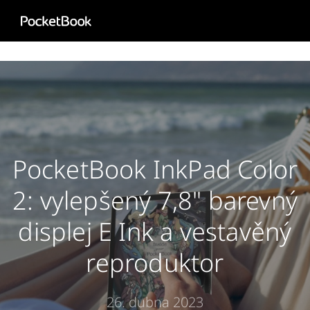
Aa
HD
PocketBook InkPad Color
2: vylepšený 7,8" barevný
displej E Ink a vestavěný
reproduktor
26. dubna 2023