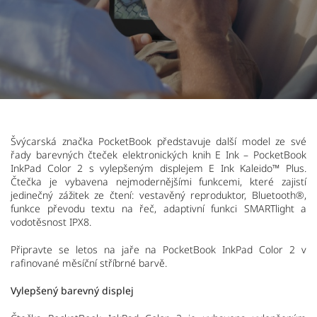
Švýcarská značka PocketBook představuje další model ze své
řady barevných čteček elektronických knih E Ink – PocketBook
InkPad Color 2 s vylepšeným displejem E Ink Kaleido™ Plus.
Čtečka je vybavena nejmodernějšími funkcemi, které zajistí
jedinečný zážitek ze čtení: vestavěný reproduktor, Bluetooth®,
funkce převodu textu na řeč, adaptivní funkci SMARTlight a
vodotěsnost IPX8.
Připravte se letos na jaře na PocketBook InkPad Color 2 v
rafinované měsíční stříbrné barvě.
Vylepšený barevný displej