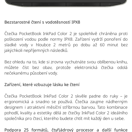
Bezstarostné čtení s vodotěsností IPX8
Čtečka PocketBook InkPad Color 2 je spolehlivě chráněna proti
poškození vodou podle normy IPX8. Zařízení vydrží ponoření do
sladké vody v hloubce 2 metrů po dobu až 60 minut bez
jakýchkoli nepříjemných následků.
Bez ohledu na to, kde si zrovna vychutnáte svou oblíbenou knihu,
můžete číst bez obav, protože elektronická čtečka odolá
nečekanému působení vody.
Zařízení, které vzbuzuje lásku ke čtení
Čtečka PocketBook InkPad Color 2 skvěle padne do ruky – je
ergonomická a snadno se používá. Čtečka zaujme nádherným
designem i atraktivní měsíční stříbrnou barvou. Tato kombinace
pohodlí, kvality a estetiky dělá ze čtečky InkPad Color 2 ideálního
společníka pro čtecí, kterého budete chtít mít každý den u sebe.
Podpora 25 formátů, čtyřjádrový procesor a další funkce